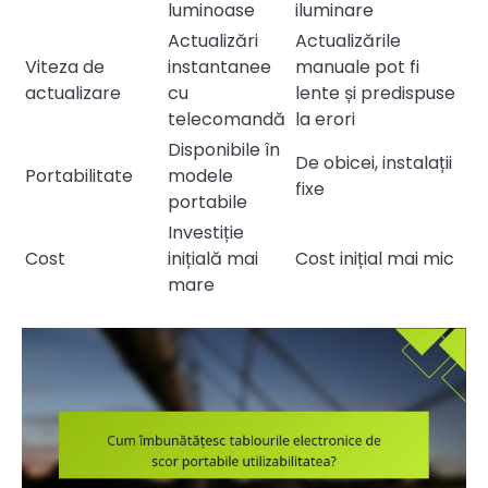
luminoase
iluminare
Actualizări
Actualizările
Viteza de
instantanee
manuale pot fi
actualizare
cu
lente și predispuse
telecomandă
la erori
Disponibile în
De obicei, instalații
Portabilitate
modele
fixe
portabile
Investiție
Cost
inițială mai
Cost inițial mai mic
mare