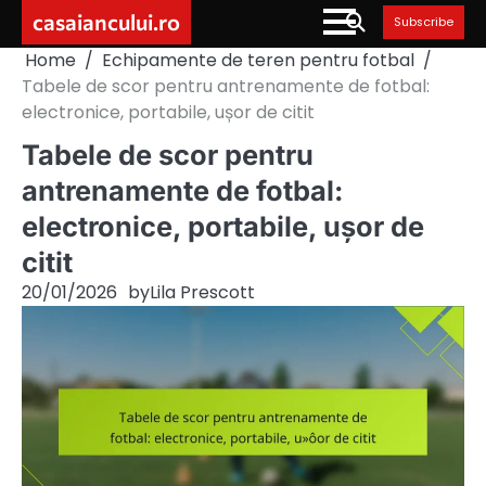
Skip
casaiancului.ro
Subscribe
to
Home
Echipamente de teren pentru fotbal
content
Tabele de scor pentru antrenamente de fotbal:
electronice, portabile, ușor de citit
Tabele de scor pentru
antrenamente de fotbal:
electronice, portabile, ușor de
citit
20/01/2026
by
Lila Prescott