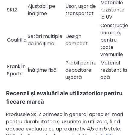
Materiale
Ajustabil pe
Ușor, ușor de
SKLZ
rezistente
înălțime
transportat
la UV
Construcție
durabilă,
Setări multiple
Design
Goalrilla
pentru
de înălțime
compact
toate
vremurile
Pliabil pentru
Material
Franklin
Înălțime fixă
depozitare
rezistent la
Sports
ușoară
apă
Recenzii și evaluări ale utilizatorilor pentru
fiecare marcă
Produsele SKLZ primesc în general aprecieri mari
pentru durabilitatea și ușurința în utilizare, fiind
adesea evaluate cu aproximativ 4,5 din 5 stele.