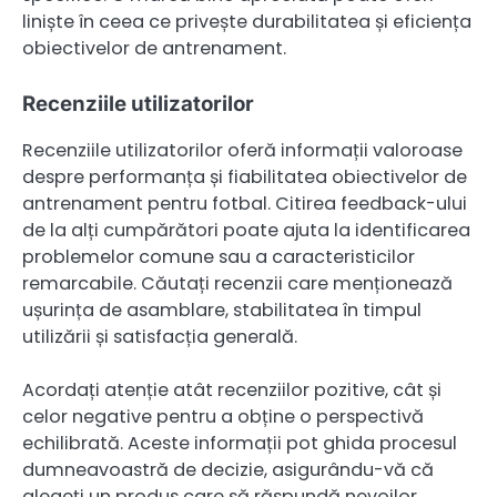
liniște în ceea ce privește durabilitatea și eficiența
obiectivelor de antrenament.
Recenziile utilizatorilor
Recenziile utilizatorilor oferă informații valoroase
despre performanța și fiabilitatea obiectivelor de
antrenament pentru fotbal. Citirea feedback-ului
de la alți cumpărători poate ajuta la identificarea
problemelor comune sau a caracteristicilor
remarcabile. Căutați recenzii care menționează
ușurința de asamblare, stabilitatea în timpul
utilizării și satisfacția generală.
Acordați atenție atât recenziilor pozitive, cât și
celor negative pentru a obține o perspectivă
echilibrată. Aceste informații pot ghida procesul
dumneavoastră de decizie, asigurându-vă că
alegeți un produs care să răspundă nevoilor