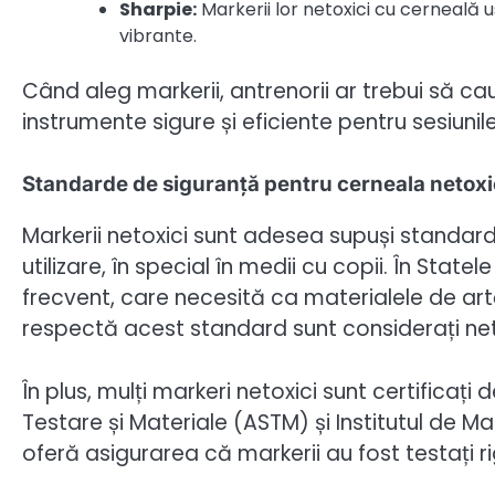
Sharpie:
Markerii lor netoxici cu cerneală u
vibrante.
Când aleg markerii, antrenorii ar trebui să c
instrumente sigure și eficiente pentru sesiuni
Standarde de siguranță pentru cerneala netox
Markerii netoxici sunt adesea supuși standard
utilizare, în special în medii cu copii. În Stat
frecvent, care necesită ca materialele de artă
respectă acest standard sunt considerați netox
În plus, mulți markeri netoxici sunt certifica
Testare și Materiale (ASTM) și Institutul de Ma
oferă asigurarea că markerii au fost testați 