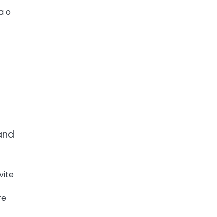
a o
rând
vite
re