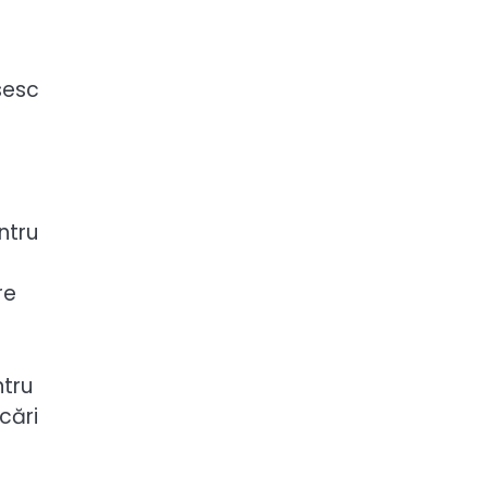
sesc
ntru
re
ntru
cări