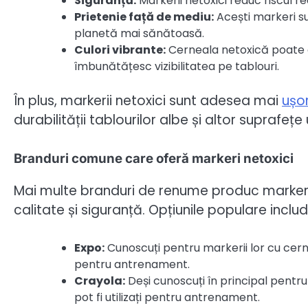
Siguranță:
Markerii netoxici reduc riscul r
Prietenie față de mediu:
Acești markeri su
planetă mai sănătoasă.
Culori vibrante:
Cerneala netoxică poate o
îmbunătățesc vizibilitatea pe tablouri.
În plus, markerii netoxici sunt adesea mai
ușo
durabilității tablourilor albe și altor suprafețe
Branduri comune care oferă markeri netoxici
Mai multe branduri de renume produc marke
calitate și siguranță. Opțiunile populare includ
Expo:
Cunoscuți pentru markerii lor cu cern
pentru antrenament.
Crayola:
Deși cunoscuți în principal pentru
pot fi utilizați pentru antrenament.