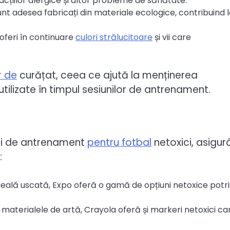
eacțiilor alergice și altor probleme de sănătate.
nt adesea fabricați din materiale ecologice, contribuind l
feri în continuare
culori strălucitoare
și vii care
r de
curățat, ceea ce ajută la menținerea
 utilizate în timpul sesiunilor de antrenament.
ri de antrenament
pentru fotbal
netoxici, asigu
:
eală uscată, Expo oferă o gamă de opțiuni netoxice potri
 materialele de artă, Crayola oferă și markeri netoxici ca