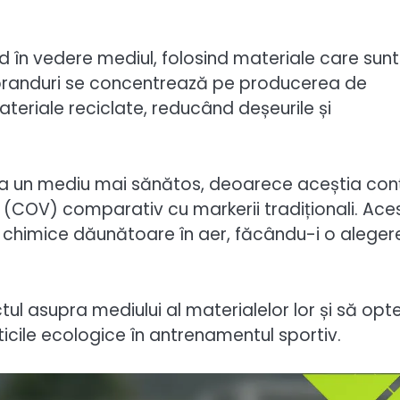
 în vedere mediul, folosind materiale care sunt
 branduri se concentrează pe producerea de
materiale reciclate, reducând deșeurile și
 la un mediu mai sănătos, deoarece aceștia con
i (COV) comparativ cu markerii tradiționali. Ace
 chimice dăunătoare în aer, făcându-i o aleger
tul asupra mediului al materialelor lor și să opt
ticile ecologice în antrenamentul sportiv.