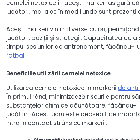
cernelei netoxice în acești markeri asigură că 
jucători, mai ales în medii unde sunt prezenți c
Acești markeri vin în diverse culori, permițând 
jucători, poziții și strategii. Capacitatea de a
timpul sesiunilor de antrenament, făcându-i 
fotbal
.
Beneficiile utilizării cernelei netoxice
Utilizarea cernelei netoxice în markerii
de ant
În primul rând, minimizează riscurile pentru 
substanțelor chimice dăunătoare, făcându-i ma
jucători. Acest lucru este deosebit de importan
intra în contact strâns cu markerii.