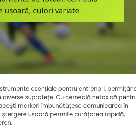
nstrumente esențiale pentru antrenori, permițân
e pe diverse suprafețe. Cu cerneală netoxică pentr
te, acești markeri îmbunătățesc comunicarea în
de ștergere ușoară permite curățarea rapidă,
eren.