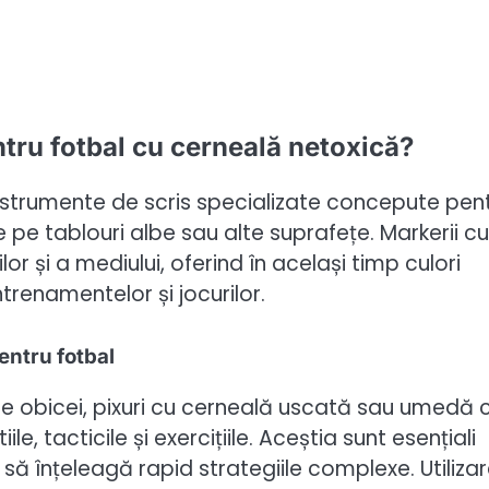
tru fotbal cu cerneală netoxică?
nstrumente de scris specializate concepute pen
ile pe tablouri albe sau alte suprafețe. Markerii cu
or și a mediului, oferind în același timp culori
ntrenamentelor și jocurilor.
entru fotbal
de obicei, pixuri cu cerneală uscată sau umedă 
le, tacticile și exercițiile. Aceștia sunt esențiali
să înțeleagă rapid strategiile complexe. Utiliza