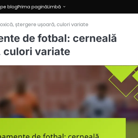
 pe blog
Prima pagină
Limbă
xică, ștergere ușoară, culori variate
nte de fotbal: cerneală
 culori variate