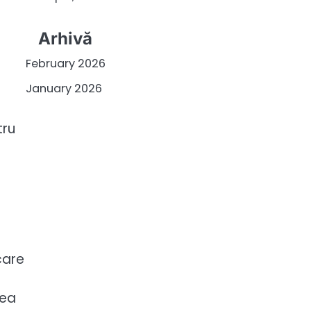
Arhivă
February 2026
January 2026
tru
care
rea