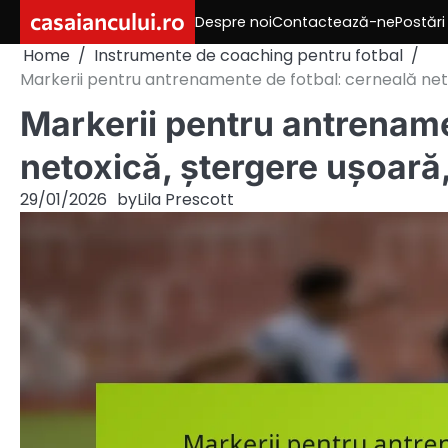
Skip
casaiancului.ro
Despre noi
Contactează-ne
Postări
to
Home
Instrumente de coaching pentru fotbal
content
Markerii pentru antrenamente de fotbal: cerneală neto
Markerii pentru antrename
netoxică, ștergere ușoară,
29/01/2026
by
Lila Prescott