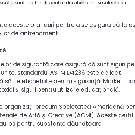
scată sunt preferați pentru durabilitatea și culorile lor
aute aceste branduri pentru a se asigura că folo
le lor de antrenament.
ică
elor de siguranță care asigură că sunt siguri pe
ele Unite, standardul ASTM D4236 este aplicat
 să fie etichetate pentru siguranță. Markerii ca
ici și siguri pentru utilizare educațională.
ți de organizații precum Societatea Americană pe
teriale de Artă și Creative (ACMI). Aceste certifi
riguros pentru substanțe dăunătoare.